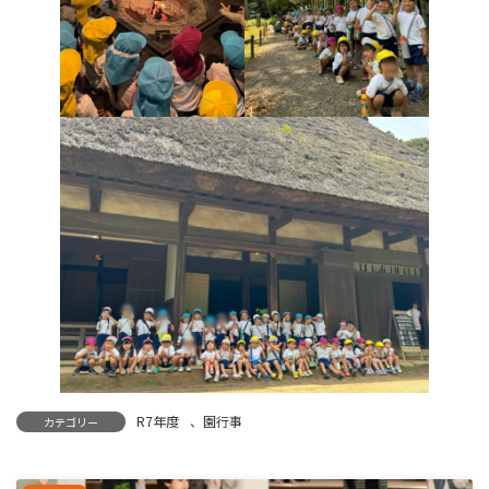
R7年度
、
園行事
カテゴリー