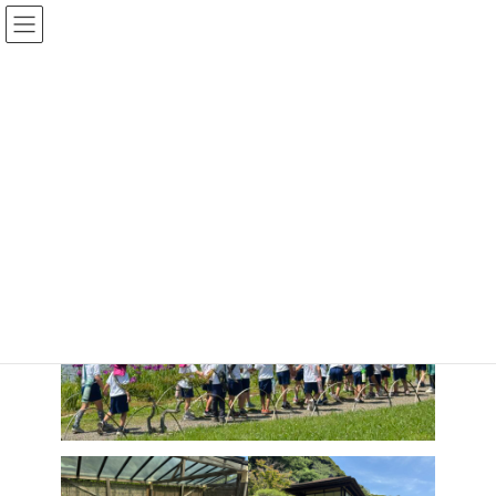
コ
ナ
ルンビニ幼稚園
ン
ビ
テ
ゲ
HOME
お知らせ一覧
年度
R7年度
園外保育（三溪園）
ン
ー
ツ
シ
へ
ョ
子どもたちと職員で近隣にある三溪園に行ってきました。
ス
ン
キ
に
ッ
移
プ
動