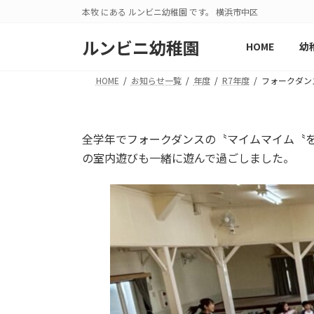
コ
ナ
本牧 にある ルンビニ幼稚園 です。 横浜市中区
ン
ビ
テ
ゲ
ルンビニ幼稚園
HOME
幼
ン
ー
ツ
シ
HOME
お知らせ一覧
年度
R7年度
フォークダン
へ
ョ
ス
ン
キ
に
全学年でフォークダンスの〝マイムマイム〝
ッ
移
の室内遊びも一緒に遊んで過ごしました。
プ
動