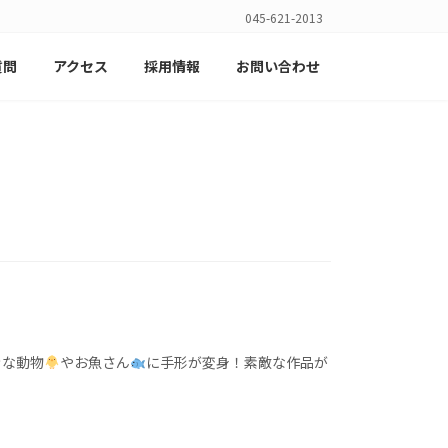
045-621-2013
質問
アクセス
採用情報
お問い合わせ
きな動物
やお魚さん
に手形が変身！素敵な作品が