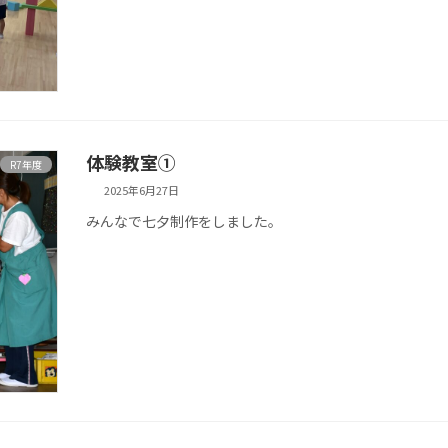
体験教室①
R7年度
2025年6月27日
みんなで七夕制作をしました。