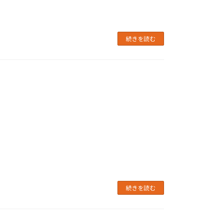
続きを読む
続きを読む