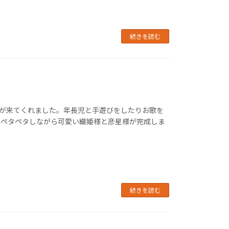
続きを読む
ちが来てくれました。年長児と手遊びをしたりお歌を
をペタペタしながら可愛い織姫様と彦星様が完成しま
続きを読む