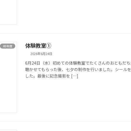
体験教室①
R8年度
2026年6月24日
6月24日（水）初めての体験教室でたくさんのおともだ
聴かせてもらった後、七夕の制作を行いました。シール
した。最後に記念撮影を […]