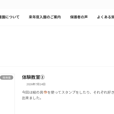
稚園について
来年度入園のご案内
保護者の声
よくある
体験教室②
R8年度
2026年7月14日
今回は絵の具
を使ってスタンプをしたり、それぞれ好
出来ました。