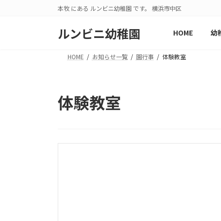
コ
ナ
本牧 にある ルンビニ幼稚園 です。 横浜市中区
ン
ビ
テ
ゲ
ルンビニ幼稚園
HOME
幼
ン
ー
ツ
シ
HOME
お知らせ一覧
園行事
体験教室
へ
ョ
ス
ン
キ
に
体験教室
ッ
移
プ
動