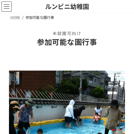
コ
ナ
ルンビニ幼稚園
ン
ビ
テ
ゲ
HOME
参加可能な園行事
ン
ー
ツ
シ
へ
ョ
未就園児向け
ス
ン
参加可能な園行事
キ
に
ッ
移
プ
動