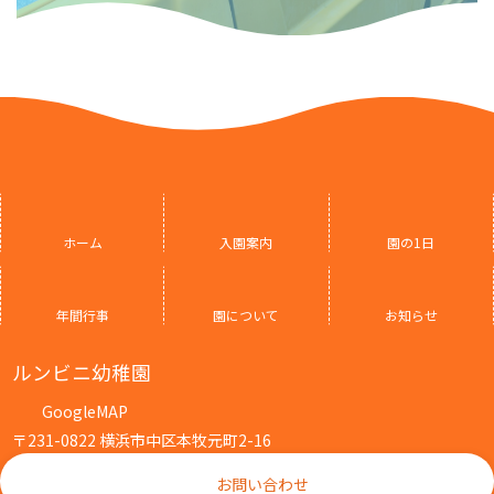
ホーム
入園案内
園の1日
年間行事
園について
お知らせ
ルンビニ幼稚園
GoogleMAP
〒231-0822 横浜市中区本牧元町2-16
お問い合わせ